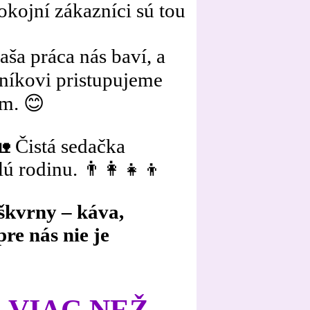
okojní zákazníci sú tou
aša práca nás baví, a
níkovi pristupujeme
om. 😊
 Čistá sedačka
 rodinu. 👨‍👩‍👧‍👦
 škvrny – káva,
re nás nie je
 VIAC NEŽ