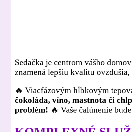
Sedačka je centrom vášho domova.
znamená lepšiu kvalitu ovzdušia, 
🔥 Viacfázovým hĺbkovým tepo
čokoláda, víno, mastnota či chl
problém!
🔥 Vaše čalúnenie bude 
KOMPLEXNÉ SLUŽB