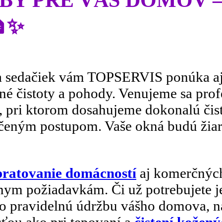
✨
 sedačiek vám TOPSERVIS ponúka aj ď
né čistoty a pohody. Venujeme sa pro
, pri ktorom dosahujeme dokonalú či
eným postupom. Vaše okná budú žiar
ratovanie domácností
aj komerčných
nym požiadavkám. Či už potrebujete 
bo pravidelnú údržbu vášho domova, ná