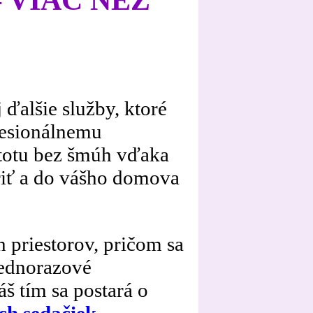
alšie služby, ktoré
fesionálnemu
stotu bez šmúh vďaka
iť a do vášho domova
 priestorov, pričom sa
jednorazové
š tím sa postará o