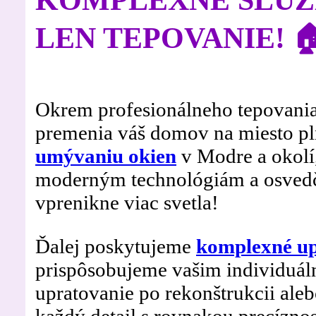
LEN TEPOVANIE! 
Okrem profesionálneho tepovania
premenia váš domov na miesto pl
umývaniu okien
v Modre a okolí
moderným technológiám a osvedč
vprenikne viac svetla!
Ďalej poskytujeme
komplexné up
prispôsobujeme vašim individuál
upratovanie po rekonštrukcii ale