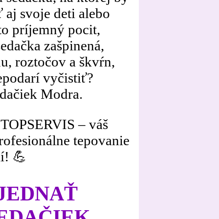
 aj svoje deti alebo
to príjemný pocit,
sedačka zašpinená,
u, roztočov a škvŕn,
podarí vyčistiť?
edačiek Modra.
– TOPSERVIS – váš
profesionálne tepovanie
í! 💪
BJEDNAŤ
SEDAČIEK