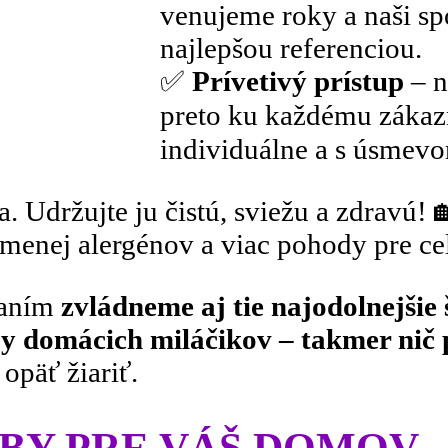
venujeme roky a naši sp
najlepšou referenciou.
✅
Prívetivý prístup
– n
preto ku každému zákaz
individuálne a s úsmev
 Udržujte ju čistú, sviežu a zdravú! 
menej alergénov a viac pohody pre celú
vaním
zvládneme aj tie najodolnejšie
py domácich miláčikov – takmer nič p
opäť žiariť.
Y PRE VÁŠ DOMOV –