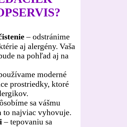
OPSERVIS?
istenie
– odstránime
ktérie aj alergény. Vaša
ude na pohľad aj na
používame moderné
ace prostriedky, ktoré
lergikov.
pôsobíme sa vášmu
 to najviac vyhovuje.
i
– tepovaniu sa