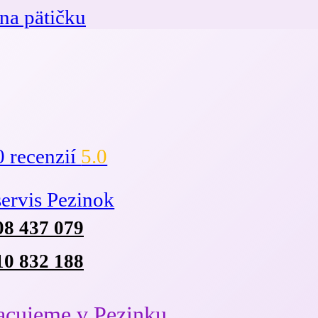
na pätičku
0 recenzií
5.0
08 437 079
10 832 188
acujeme v Pezinku,