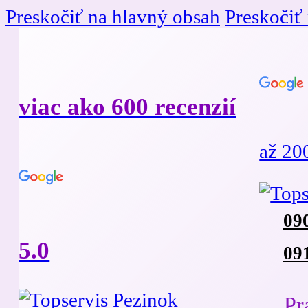
Preskočiť na hlavný obsah
Preskočiť 
viac ako 600 recenzií
až 20
09
5.0
09
Pr