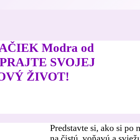
AČIEK Modra od
OPRAJTE SVOJEJ
OVÝ ŽIVOT!
Predstavte si, ako si po
na čistú, voňavú a sviež