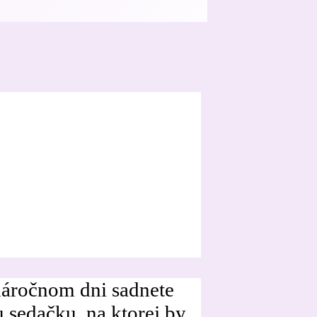
 náročnom dni sadnete
u sedačku, na ktorej by