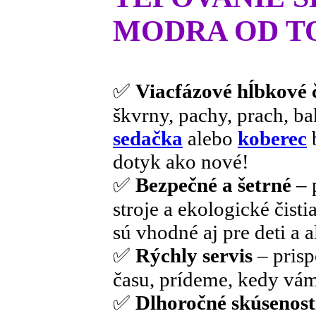
MODRA OD T
✅
Viacfázové hĺbkové č
škvrny, pachy, prach, ba
sedačka
alebo
koberec
b
dotyk ako nové!
✅
Bezpečné a šetrné
– 
stroje a ekologické čisti
sú vhodné aj pre deti a a
✅
Rýchly servis
– pris
času, prídeme, kedy vám
✅
Dlhoročné skúsenost