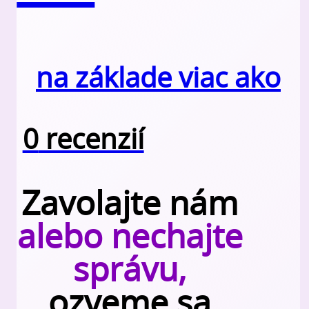
na základe viac ako
0
recenzií
Zavolajte nám
alebo nechajte
správu,
ozveme sa