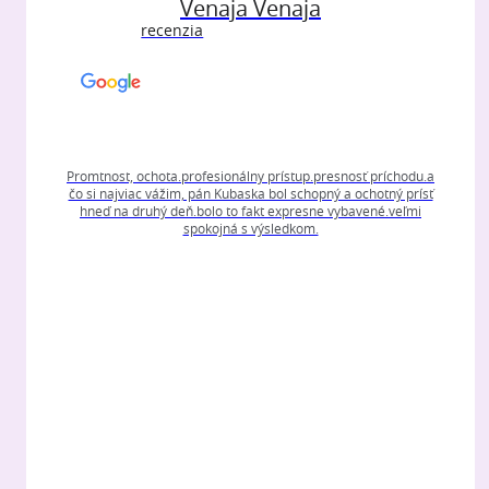
Venaja Venaja
recenzia
Promtnost, ochota.profesionálny prístup.presnosť príchodu.a
čo si najviac vážim, pán Kubaska bol schopný a ochotný prísť
hneď na druhý deň.bolo to fakt expresne vybavené.veľmi
spokojná s výsledkom.