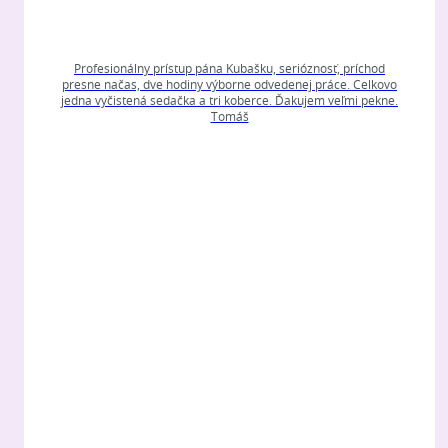
Profesionálny prístup pána Kubašku, serióznosť, príchod
presne načas, dve hodiny výborne odvedenej práce. Celkovo
jedna vyčistená sedačka a tri koberce. Ďakujem veľmi pekne.
Tomáš