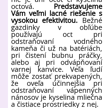
octová.
Predstavujeme
Vám veľmi lacné riešenie s
vysokou efektivitou.
Bežné
gazdinky v obľúbe
používajú oct pri
odstraňovaní vodného
kameňa či už na batériách,
pri čistení bubnu práčky,
alebo aj pri odvápňovaní
varnej kanvice. Veľa ľudí
môže zostať prekvapených,
že oveľa účinnejšia pri
odstraňovaní vápenných
nánosov je kyselina mliečna
a čistiace prostriedky z nej.