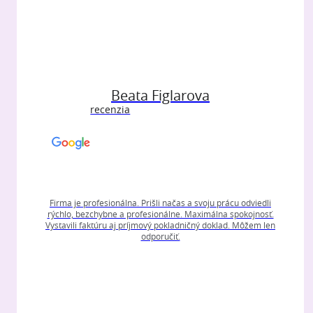
Beata Figlarova
recenzia
Firma je profesionálna. Prišli načas a svoju prácu odviedli
rýchlo, bezchybne a profesionálne. Maximálna spokojnosť.
Vystavili faktúru aj príjmový pokladničný doklad. Môžem len
odporučiť.