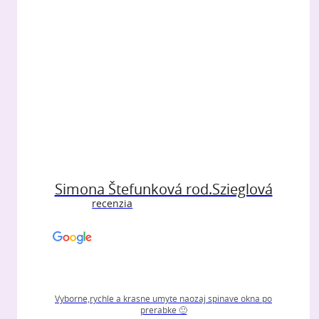
Simona Štefunková rod.Szieglová
recenzia
Vyborne,rychle a krasne umyte naozaj spinave okna po
prerabke 🙂