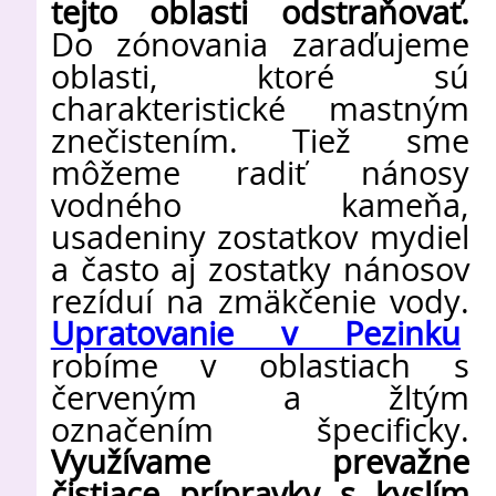
tejto oblasti odstraňovať.
Do zónovania zaraďujeme
oblasti, ktoré sú
charakteristické mastným
znečistením. Tiež sme
môžeme radiť nánosy
vodného kameňa,
usadeniny zostatkov mydiel
a často aj zostatky nánosov
rezíduí na zmäkčenie vody.
Upratovanie v Pezinku
robíme v oblastiach s
červeným a žltým
označením špecificky.
Využívame prevažne