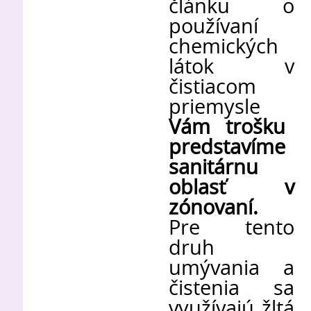
článku o
používaní
chemických
látok v
čistiacom
priemysle
Vám trošku
predstavíme
sanitárnu
oblasť v
zónovaní.
Pre tento
druh
umývania a
čistenia sa
využívajú žltá