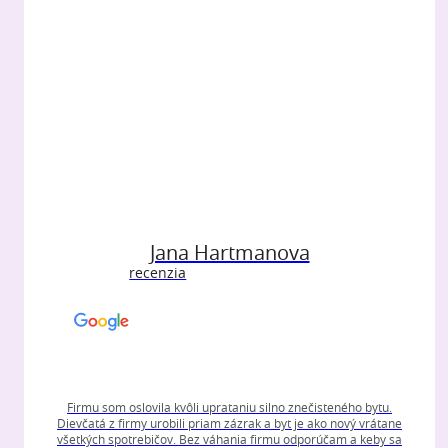
Jana Hartmanova
recenzia
Firmu som oslovila kvôli uprataniu silno znečisteného bytu.
Dievčatá z firmy urobili priam zázrak a byt je ako nový vrátane
všetkých spotrebičov. Bez váhania firmu odporúčam a keby sa