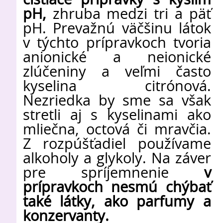
čistiace prípravky s kyslím
pH,
zhruba medzi tri a päť
pH. Prevažnú väčšinu látok
v týchto prípravkoch tvoria
anionické a neionické
zlúčeniny a veľmi často
kyselina citrónová.
Nezriedka by sme sa však
stretli aj s kyselinami ako
mliečna, octová či mravčia.
Z rozpúšťadiel používame
alkoholy a glykoly. Na záver
pre spríjemnenie
v
prípravkoch nesmú chýbať
také látky, ako parfumy a
konzervanty.