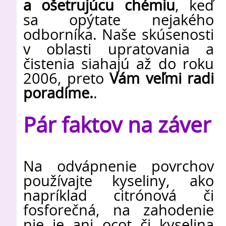
a ošetrujúcu chémiu
, keď
sa opýtate nejakého
odborníka. Naše skúsenosti
v oblasti upratovania a
čistenia siahajú až do roku
2006, preto
Vám veľmi radi
poradíme.
.
Pár faktov na záver
Na odvápnenie povrchov
používajte kyseliny, ako
napríklad citrónová či
fosforečná, na zahodenie
nie je ani ocot či kyselina