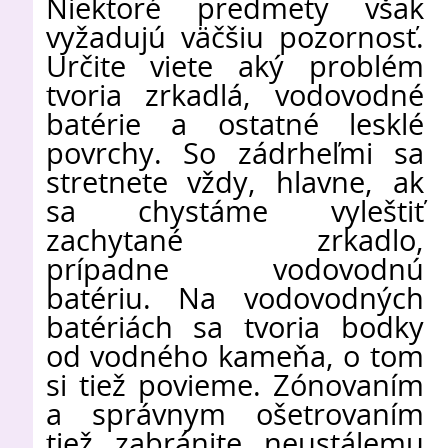
Niektoré predmety však
vyžadujú väčšiu pozornosť.
Určite viete aký problém
tvoria zrkadlá, vodovodné
batérie a ostatné lesklé
povrchy. So zádrheľmi sa
stretnete vždy, hlavne, ak
sa chystáme vyleštiť
zachytané zrkadlo,
prípadne vodovodnú
batériu. Na vodovodných
batériách sa tvoria bodky
od vodného kameňa, o tom
si tiež povieme. Zónovaním
a správnym ošetrovaním
tiež zabránite neustálemu