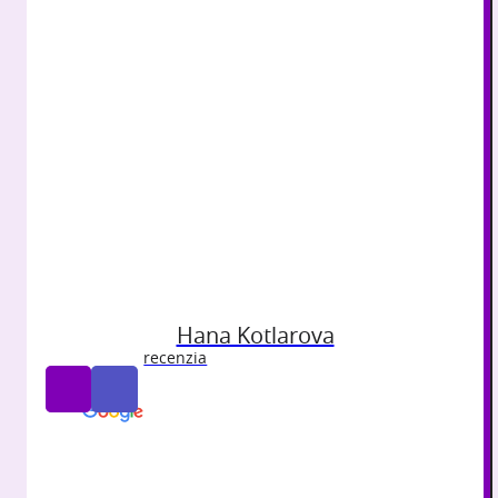
Google
Facebook
recenzie
recenzie
V Pezinku
umývame okná
|
precízne a rýchlo