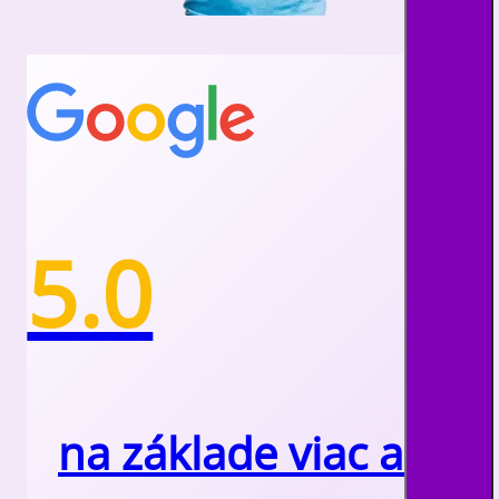
5.0
na základe viac ako