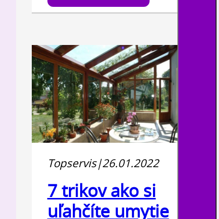
Topservis
|
26.01.2022
7 trikov ako si
uľahčíte umytie