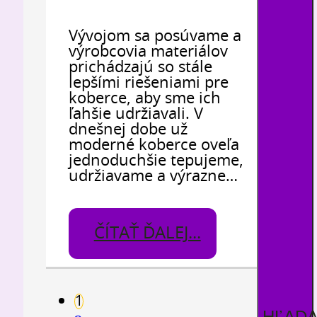
Vývojom sa posúvame a
výrobcovia materiálov
prichádzajú so stále
lepšími riešeniami pre
koberce, aby sme ich
ľahšie udržiavali. V
dnešnej dobe už
moderné koberce oveľa
jednoduchšie tepujeme,
udržiavame a výrazne…
ČÍTAŤ ĎALEJ...
1
HĽAD