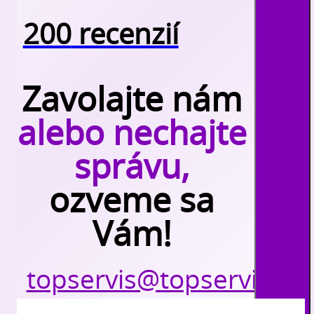
200
recenzií
Zavolajte nám
alebo nechajte
správu,
ozveme sa
Vám!
topservis@topservis.sk