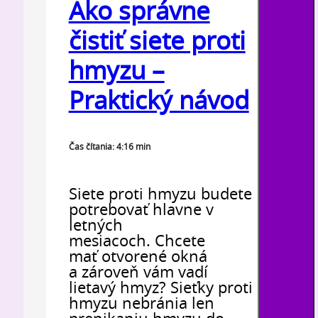
Ako správne
čistiť siete proti
hmyzu –
Praktický návod
Čas čítania: 4:16 min
Siete proti hmyzu budete
potrebovať hlavne v
letných
mesiacoch. Chcete
mať otvorené okná
a zároveň vám vadí
lietavý hmyz? Sieťky proti
hmyzu nebránia len