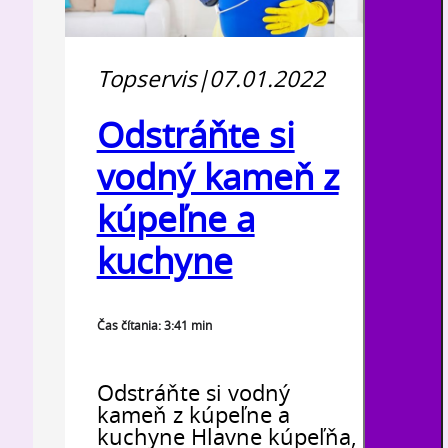
Topservis
|
07.01.2022
Odstráňte si
vodný kameň z
kúpeľne a
kuchyne
Čas čítania: 3:41 min
Odstráňte si vodný
kameň z kúpeľne a
kuchyne Hlavne kúpeľňa,