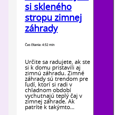
si skleného
stropu zimnej
záhrady
Čas čítania: 4:52 min
Určite sa radujete, ak ste
si k domu pristavili aj
zimnú záhradu. Zimné
záhrady sú trendom pre
ľudí, ktorí si radi v
chladnom období
vychutnajú teplý čaj v
zimnej záhrade. Ak
patríte k takýmto…