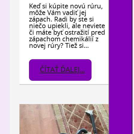
Keď si kúpite novú rúru,
môže Vám vadiť jej
zápach. Radi by ste si
niečo upiekli, ale neviete
či máte byť ostražití pred
zápachom chemikálií z
novej rúry? Tiež si…
ČÍTAŤ ĎALEJ...