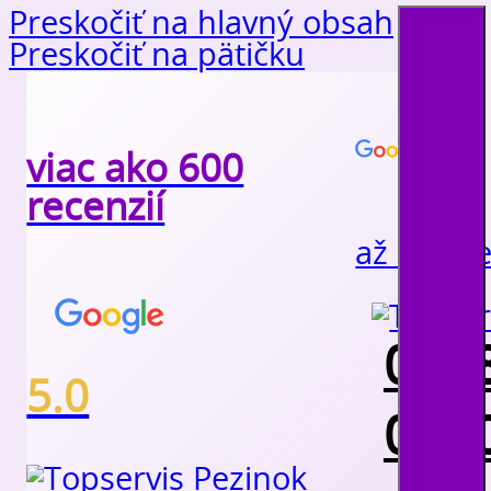
Preskočiť na hlavný obsah
Preskočiť na pätičku
viac ako 600
recenzií
až 200 r
0908
5.0
0910