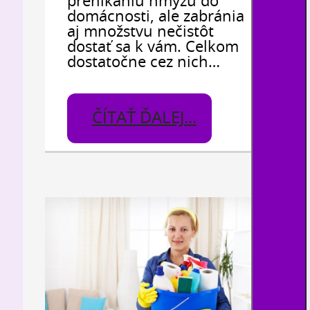
prenikaniu hmyzu do
domácnosti, ale zabránia
aj množstvu nečistôt
dostať sa k vám. Celkom
dostatočne cez nich…
ČÍTAŤ ĎALEJ...